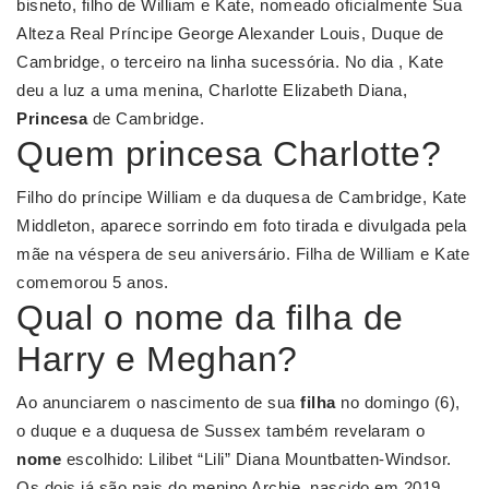
bisneto, filho de William e Kate, nomeado oficialmente Sua
Alteza Real Príncipe George Alexander Louis, Duque de
Cambridge, o terceiro na linha sucessória. No dia , Kate
deu a luz a uma menina, Charlotte Elizabeth Diana,
Princesa
de Cambridge.
Quem princesa Charlotte?
Filho do príncipe William e da duquesa de Cambridge, Kate
Middleton, aparece sorrindo em foto tirada e divulgada pela
mãe na véspera de seu aniversário. Filha de William e Kate
comemorou 5 anos.
Qual o nome da filha de
Harry e Meghan?
Ao anunciarem o nascimento de sua
filha
no domingo (6),
o duque e a duquesa de Sussex também revelaram o
nome
escolhido: Lilibet “Lili” Diana Mountbatten-Windsor.
Os dois já são pais do menino Archie, nascido em 2019.