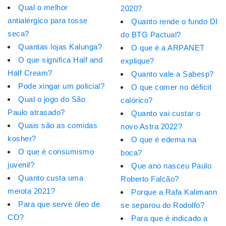
Qual o melhor
2020?
antialérgico para tosse
Quanto rende o fundo DI
seca?
do BTG Pactual?
Quantas lojas Kalunga?
O que é a ARPANET
O que significa Half and
explique?
Half Cream?
Quanto vale a Sabesp?
Pode xingar um policial?
O que comer no déficit
Qual o jogo do São
calórico?
Paulo atrasado?
Quanto vai custar o
Quais são as comidas
novo Astra 2022?
kosher?
O que é edema na
O que é consumismo
boca?
juvenil?
Que ano nasceu Paulo
Quanto custa uma
Roberto Falcão?
meiota 2021?
Porque a Rafa Kalimann
Para que serve óleo de
se separou do Rodolfo?
CO?
Para que é indicado a