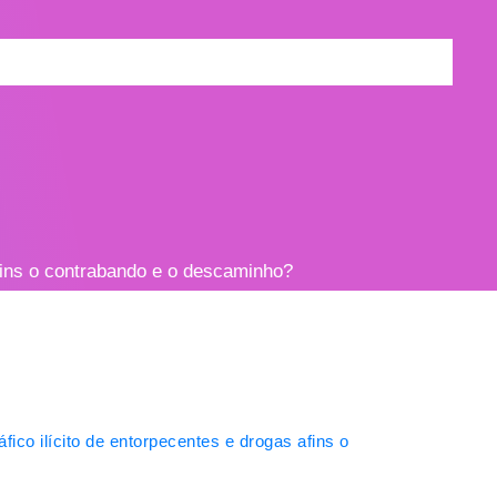
afins o contrabando e o descaminho?
fico ilícito de entorpecentes e drogas afins o