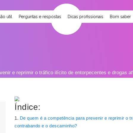
ão util
Perguntas e respostas
Dicas profissionais
Bom saber
nir e reprimir o tráfico ilícito de entorpecentes e drogas 
Índice:
De quem é a competência para prevenir e reprimir o trá
contrabando e o descaminho?