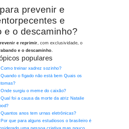
para prevenir e
e entorpecentes e
o e o descaminho?
revenir e reprimir
, com exclusividade, o
ntrabando e o descaminho
.
ópicos populares
Como treinar xadrez sozinho?
Quando o fígado não está bem Quais os
ntomas?
Onde surgiu o meme do caixão?
Qual foi a causa da morte da atriz Natalie
ood?
Quantos anos tem urnas eletrônicas?
Por que para alguns estudiosos o brasileiro é
nsiderado uma pessoa criativa mas pouco