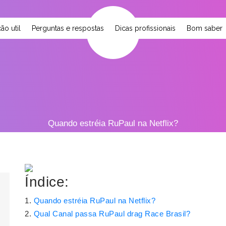
ão util
Perguntas e respostas
Dicas profissionais
Bom saber
Quando estréia RuPaul na Netflix?
Índice:
Quando estréia RuPaul na Netflix?
Qual Canal passa RuPaul drag Race Brasil?