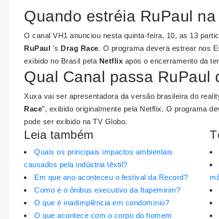
Quando estréia RuPaul na 
O canal VH1 anunciou nesta quinta-feira, 10, as 13 parti
RuPaul
's
Drag Race
. O programa deverá estrear nos Es
exibido no Brasil pela
Netflix
após o encerramento da te
Qual Canal passa RuPaul 
Xuxa vai ser apresentadora da versão brasileira do real
Race
”, exibido originalmente pela Netflix. O programa 
pode ser exibido na TV Globo.
Leia também
T
Quais os principais impactos ambientais
causados pela indústria têxtil?
Em que ano aconteceu o festival da Record?
m
Como é o ônibus executivo da Itapemirim?
O que é inadimplência em condomínio?
O que acontece com o corpo do homem