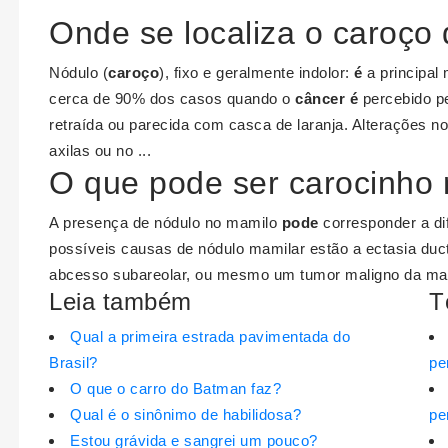
Onde se localiza o caroç
Nódulo (
caroço
), fixo e geralmente indolor:
é
a principal
cerca de 90% dos casos quando o
câncer é
percebido pe
retraída ou parecida com casca de laranja. Alterações n
axilas ou no ...
O que pode ser carocinho 
A presença de nódulo no mamilo
pode
corresponder a di
possíveis causas de nódulo mamilar estão a ectasia duct
abcesso subareolar, ou mesmo um tumor maligno da m
Leia também
T
Qual a primeira estrada pavimentada do
Brasil?
pe
O que o carro do Batman faz?
Qual é o sinônimo de habilidosa?
pe
Estou grávida e sangrei um pouco?