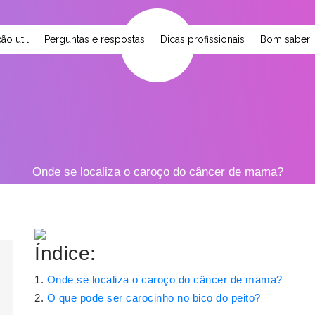
ão util
Perguntas e respostas
Dicas profissionais
Bom saber
Onde se localiza o caroço do câncer de mama?
Índice:
Onde se localiza o caroço do câncer de mama?
O que pode ser carocinho no bico do peito?