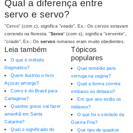
Qual a diferença entre
servo e servo?
"Cervo" (com c), significa "veado". Ex.: Os cervos estavam
correndo na floresta. "
Servo
" (com s), significa "servente",
"criado". Ex.: Os
servos
romanos eram muito obedientes.
Leia também
Tópicos
populares
O que é método
Dogmatico?
Qual remédio para
Quem ilustrou o livro
verruga na vagina?
Açúcar amargo?
Qual a forma correta
Como ir do Brasil para
embaixo ou debaixo?
Cartagena?
Em que ano estão os
Quantos graus vai fazer
indianos?
amanhã em Santa
O que foi o símbolo da
Catarina?
Guerra Fria?
Qual o significado do
Que tipo de quadros