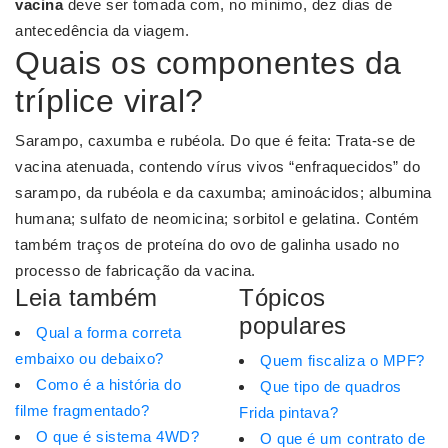
vacina
deve ser tomada com, no mínimo, dez dias de
antecedência da viagem.
Quais os componentes da
tríplice viral?
Sarampo, caxumba e rubéola. Do que é feita: Trata-se de
vacina atenuada, contendo vírus vivos “enfraquecidos” do
sarampo, da rubéola e da caxumba; aminoácidos; albumina
humana; sulfato de neomicina; sorbitol e gelatina. Contém
também traços de proteína do ovo de galinha usado no
processo de fabricação da vacina.
Leia também
Tópicos
populares
Qual a forma correta
embaixo ou debaixo?
Quem fiscaliza o MPF?
Como é a história do
Que tipo de quadros
filme fragmentado?
Frida pintava?
O que é sistema 4WD?
O que é um contrato de