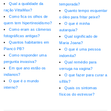
Qual a qualidade da
temporada?
ração VittaMax?
Quanto tempo esquentar
Como fica os olhos de
o óleo para fritar peixe?
quem tem hipertireoidismo?
O que é minha
Como eram as câmeras
autarquia?
fotográficas antigas?
Qual significado de
Quantos habitantes em
Maria Joana?
Piancó PB?
O que é uma pessoa
Como responder uma
indomita?
pergunta invasiva?
Qual remédio para
Em que ano estão os
verruga na vagina?
indianos?
O que fazer para curar a
O que é o mundo
sífilis?
interno?
Quais os sintomas
físicos do estresse?