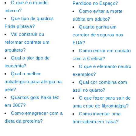
O que é o mundo
Perdidos no Espaço?
interno?
Como evitar a morte
Que tipo de quadros
súbita em adulto?
Frida pintava?
Quanto ganha um
Vai construir ou
corretor de seguros nos
reformar contrate um
EUA?
arquiteto?
Como entrar em contato
Qual o pior tipo de
com a Crefisa?
leucemia?
O que é elemento neutro
Qual o melhor
exemplos?
antialérgico para alergia na
Qual cor combina com
pele?
azul no quarto?
Quantos gols Kaká fez
O que fazer para sair de
em 2007?
uma crise de fibromialgia?
Como emagrecer com a
Como inventar uma
dieta da proteína?
brincadeira em casa?