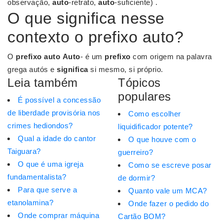
observação,
auto
-retrato,
auto
-suficiente) .
O que significa nesse
contexto o prefixo auto?
O
prefixo auto
Auto
- é um
prefixo
com origem na palavra
grega autós e
significa
si mesmo, si próprio.
Leia também
Tópicos
populares
É possível a concessão
de liberdade provisória nos
Como escolher
crimes hediondos?
liquidificador potente?
Qual a idade do cantor
O que houve com o
Taiguara?
guerreiro?
O que é uma igreja
Como se escreve posar
fundamentalista?
de dormir?
Para que serve a
Quanto vale um MCA?
etanolamina?
Onde fazer o pedido do
Onde comprar máquina
Cartão BOM?