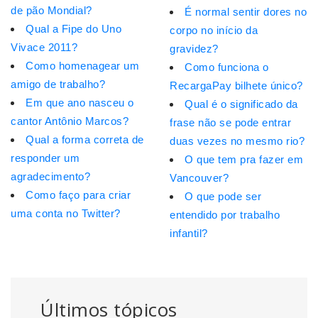
de pão Mondial?
É normal sentir dores no
Qual a Fipe do Uno
corpo no início da
Vivace 2011?
gravidez?
Como homenagear um
Como funciona o
amigo de trabalho?
RecargaPay bilhete único?
Em que ano nasceu o
Qual é o significado da
cantor Antônio Marcos?
frase não se pode entrar
Qual a forma correta de
duas vezes no mesmo rio?
responder um
O que tem pra fazer em
agradecimento?
Vancouver?
Como faço para criar
O que pode ser
uma conta no Twitter?
entendido por trabalho
infantil?
Últimos tópicos