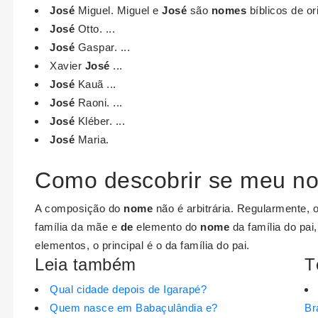
José
Miguel. Miguel e
José
são
nomes
bíblicos de or
José
Otto. ...
José
Gaspar. ...
Xavier
José
...
José
Kauã ...
José
Raoni. ...
José
Kléber. ...
José
Maria.
Como descobrir se meu n
A composição do
nome
não é arbitrária. Regularmente, 
família da mãe e
de
elemento do
nome
da família do pai,
elementos, o principal é o da família do pai.
Leia também
T
Qual cidade depois de Igarapé?
Quem nasce em Babaçulândia e?
Br