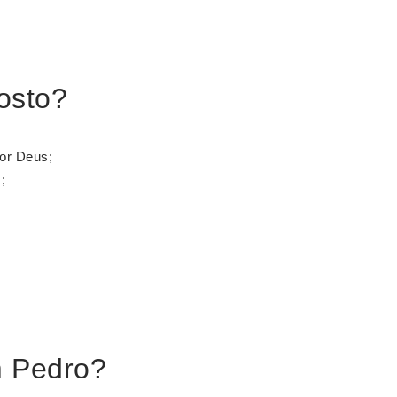
osto?
por Deus;
;
 Pedro?