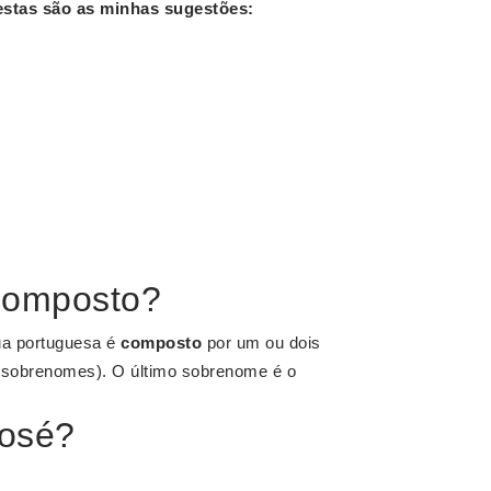
estas são as minhas sugestões:
composto?
ua portuguesa é
composto
por um ou dois
 (sobrenomes). O último sobrenome é o
osé?