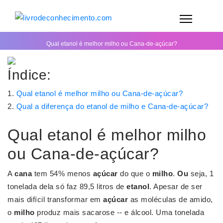
Qual etanol é melhor milho ou Cana-de-açúcar?
Índice:
Qual etanol é melhor milho ou Cana-de-açúcar?
Qual a diferença do etanol de milho e Cana-de-açúcar?
Qual etanol é melhor milho
ou Cana-de-açúcar?
A
cana
tem 54% menos
açúcar
do que o
milho
.
Ou
seja, 1
tonelada dela só faz 89,5 litros de
etanol
. Apesar de ser
mais difícil transformar em
açúcar
as moléculas de amido,
o
milho
produz mais sacarose -- e álcool. Uma tonelada