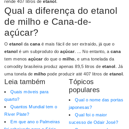
rende 407 litros de
etanol
.
Qual a diferença do etanol
de milho e Cana-de-
açúcar?
O
etanol
da
cana
é mais fácil de ser extraído, já que o
etanol
é um subproduto do
açúcar
. ... No entanto, a
cana
tem menos
açúcar
do que o
milho
, e uma tonelada da
comodity brasileira produz apenas 89,5 litros de
etanol
. Já
uma tonela de
milho
pode produzir até 407 litros de
etanol
.
Leia também
Tópicos
populares
Quais móveis para
quarto?
Qual o nome das portas
Quantos Mundial tem o
japonesas?
River Plate?
Qual foi o maior
Em que ano o Palmeiras
sucesso de Odair José?