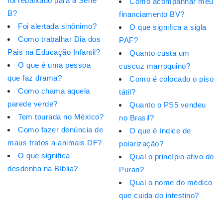
foi rebaixado para a Série
Como acompanhar meu
B?
financiamento BV?
Foi alertada sinônimo?
O que significa a sigla
Como trabalhar Dia dos
PAF?
Pais na Educação Infantil?
Quanto custa um
O que é uma pessoa
cuscuz marroquino?
que faz drama?
Como é colocado o piso
Como chama aquela
tátil?
parede verde?
Quanto o PS5 vendeu
Tem tourada no México?
no Brasil?
Como fazer denúncia de
O que é índice de
maus tratos a animais DF?
polarização?
O que significa
Qual o princípio ativo do
desdenha na Bíblia?
Puran?
Qual o nome do médico
que cuida do intestino?