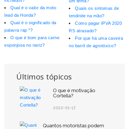
inchados?
um tema?
Qual é o valor da moto
Quais os sintomas de
lead da Honda?
tendinite na mão?
Qual é o significado da
Como pagar IPVA 2020
palavra rap *?
RS atrasado?
O que é bom para carne
Por que há uma caveira
esponjosa no nariz?
no barril de agrotóxico?
Últimos tópicos
O que é motivação
Cortella?
2022-01-17
Quantos motoristas podem