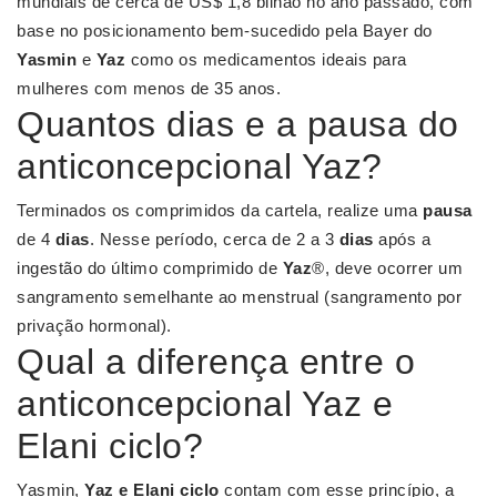
mundiais de cerca de US$ 1,8 bilhão no ano passado, com
base no posicionamento bem-sucedido pela Bayer do
Yasmin
e
Yaz
como os medicamentos ideais para
mulheres com menos de 35 anos.
Quantos dias e a pausa do
anticoncepcional Yaz?
Terminados os comprimidos da cartela, realize uma
pausa
de 4
dias
. Nesse período, cerca de 2 a 3
dias
após a
ingestão do último comprimido de
Yaz
®, deve ocorrer um
sangramento semelhante ao menstrual (sangramento por
privação hormonal).
Qual a diferença entre o
anticoncepcional Yaz e
Elani ciclo?
Yasmin,
Yaz e Elani ciclo
contam com esse princípio, a