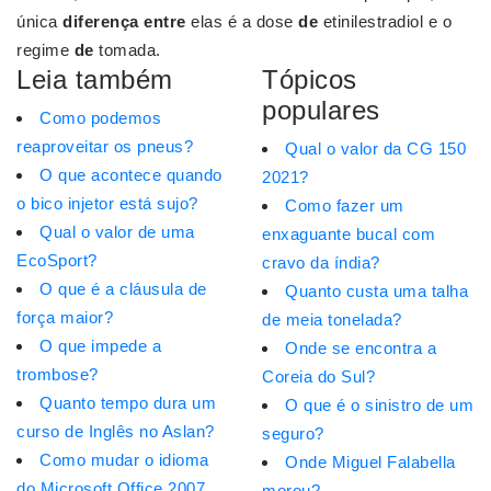
única
diferença entre
elas é a dose
de
etinilestradiol e o
regime
de
tomada.
Leia também
Tópicos
populares
Como podemos
reaproveitar os pneus?
Qual o valor da CG 150
O que acontece quando
2021?
o bico injetor está sujo?
Como fazer um
Qual o valor de uma
enxaguante bucal com
EcoSport?
cravo da índia?
O que é a cláusula de
Quanto custa uma talha
força maior?
de meia tonelada?
O que impede a
Onde se encontra a
trombose?
Coreia do Sul?
Quanto tempo dura um
O que é o sinistro de um
curso de Inglês no Aslan?
seguro?
Como mudar o idioma
Onde Miguel Falabella
do Microsoft Office 2007
morou?