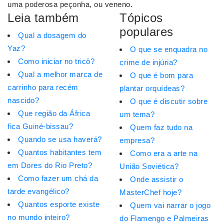
uma poderosa peçonha, ou veneno.
Leia também
Tópicos
populares
Qual a dosagem do
Yaz?
O que se enquadra no
Como iniciar no tricô?
crime de injúria?
Qual a melhor marca de
O que é bom para
carrinho para recém
plantar orquídeas?
nascido?
O que é discutir sobre
Que região da África
um tema?
fica Guiné-bissau?
Quem faz tudo na
Quando se usa haverá?
empresa?
Quantos habitantes tem
Como era a arte na
em Dores do Rio Preto?
União Soviética?
Como fazer um chá da
Onde assistir o
tarde evangélico?
MasterChef hoje?
Quantos esporte existe
Quem vai narrar o jogo
no mundo inteiro?
do Flamengo e Palmeiras