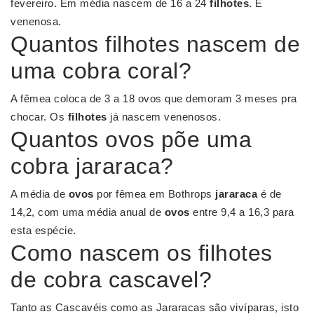
fevereiro. Em média nascem de 16 a 24
filhotes
. È
venenosa.
Quantos filhotes nascem de
uma cobra coral?
A fêmea coloca de 3 a 18 ovos que demoram 3 meses pra
chocar. Os
filhotes
já nascem venenosos.
Quantos ovos põe uma
cobra jararaca?
A média de
ovos
por fêmea em Bothrops
jararaca
é de
14,2, com uma média anual de
ovos
entre 9,4 a 16,3 para
esta espécie.
Como nascem os filhotes
de cobra cascavel?
Tanto as Cascavéis como as Jararacas são vivíparas, isto