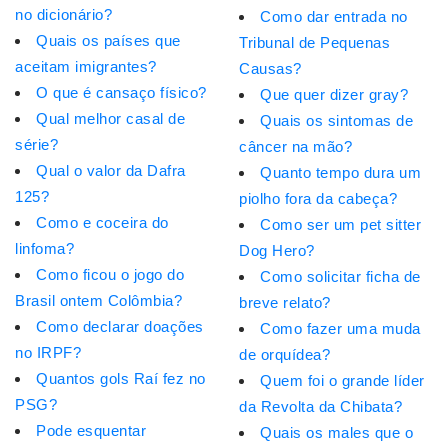
no dicionário?
Como dar entrada no
Quais os países que
Tribunal de Pequenas
aceitam imigrantes?
Causas?
O que é cansaço físico?
Que quer dizer gray?
Qual melhor casal de
Quais os sintomas de
série?
câncer na mão?
Qual o valor da Dafra
Quanto tempo dura um
125?
piolho fora da cabeça?
Como e coceira do
Como ser um pet sitter
linfoma?
Dog Hero?
Como ficou o jogo do
Como solicitar ficha de
Brasil ontem Colômbia?
breve relato?
Como declarar doações
Como fazer uma muda
no IRPF?
de orquídea?
Quantos gols Raí fez no
Quem foi o grande líder
PSG?
da Revolta da Chibata?
Pode esquentar
Quais os males que o