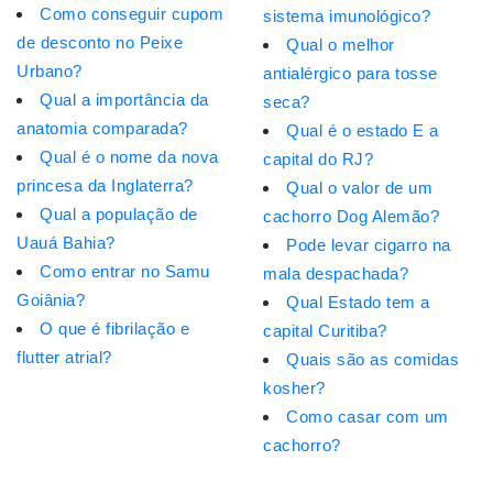
Como conseguir cupom
sistema imunológico?
de desconto no Peixe
Qual o melhor
Urbano?
antialérgico para tosse
Qual a importância da
seca?
anatomia comparada?
Qual é o estado E a
Qual é o nome da nova
capital do RJ?
princesa da Inglaterra?
Qual o valor de um
Qual a população de
cachorro Dog Alemão?
Uauá Bahia?
Pode levar cigarro na
Como entrar no Samu
mala despachada?
Goiânia?
Qual Estado tem a
O que é fibrilação e
capital Curitiba?
flutter atrial?
Quais são as comidas
kosher?
Como casar com um
cachorro?