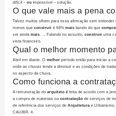
difícil –
ou
impossível – solução.
O que vale mais a pena co
Talvez muitos olhem para essa afirmação sem entender 
menos que
construir
é 66%
mais
barato do que
compra
ser ainda
mais
. ... Falando no assunto,
construir
uma ca
vista financeiro.
Qual o melhor momento par
Abril em diante. O
melhor
período então para iniciar a c
onde as chuvas tende a diminuir e as condições de trab
no aspecto da chuva.
Como funciona a contrataç
A remuneração do
arquiteto é
feita de acordo com a pre
a compra de materiais ou
contratação
de serviços de te
de referência dos serviços de
Arquitetura
e Urbanismo, 
CAU/BR. 4.