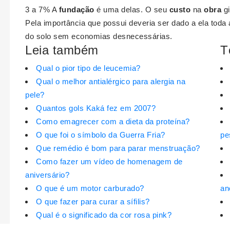
3 a 7% A
fundação
é uma delas. O seu
custo
na
obra
gi
Pela importância que possui deveria ser dado a ela toda
do solo sem economias desnecessárias.
Leia também
T
Qual o pior tipo de leucemia?
Qual o melhor antialérgico para alergia na
pele?
Quantos gols Kaká fez em 2007?
Como emagrecer com a dieta da proteína?
O que foi o símbolo da Guerra Fria?
pe
Que remédio é bom para parar menstruação?
Como fazer um vídeo de homenagem de
aniversário?
O que é um motor carburado?
an
O que fazer para curar a sífilis?
Qual é o significado da cor rosa pink?