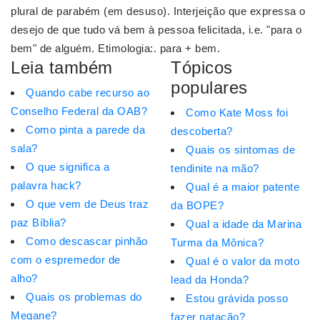
plural de parabém (em desuso). Interjeição que expressa o
desejo de que tudo vá bem à pessoa felicitada, i.e. "para o
bem" de alguém. Etimologia:. para + bem.
Leia também
Tópicos
populares
Quando cabe recurso ao
Conselho Federal da OAB?
Como Kate Moss foi
Como pinta a parede da
descoberta?
sala?
Quais os sintomas de
O que significa a
tendinite na mão?
palavra hack?
Qual é a maior patente
O que vem de Deus traz
da BOPE?
paz Bíblia?
Qual a idade da Marina
Como descascar pinhão
Turma da Mônica?
com o espremedor de
Qual é o valor da moto
alho?
lead da Honda?
Quais os problemas do
Estou grávida posso
Megane?
fazer natação?