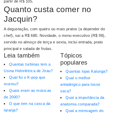
partir de R$ 105.
Quanto custa comer no
Jacquin?
A degustação, com quatro ou mais pratos (a depender do
chef), sai a R$ 680. Novidade, o menu-executivo (R$ 98),
servido no almoço de terça e sexta, inclui entrada, prato
principal e salada de frutas.
Leia também
Tópicos
populares
Quantas turbinas tem a
Usina Hidrelétrica de Jirau?
Quantas lojas Kalunga?
Qual foi o K-pop que
Qual o melhor
morreu?
antialérgico para tosse
Quais eram as músicas
seca?
de 2000?
Qual a importância da
O que tem na casca da
anatomia comparada?
laranja?
Qual a mensagem do