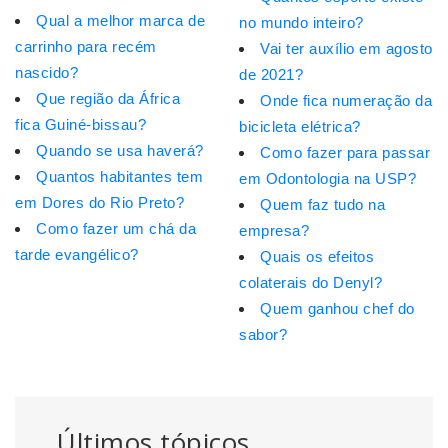
Qual a melhor marca de
no mundo inteiro?
carrinho para recém
Vai ter auxílio em agosto
nascido?
de 2021?
Que região da África
Onde fica numeração da
fica Guiné-bissau?
bicicleta elétrica?
Quando se usa haverá?
Como fazer para passar
Quantos habitantes tem
em Odontologia na USP?
em Dores do Rio Preto?
Quem faz tudo na
Como fazer um chá da
empresa?
tarde evangélico?
Quais os efeitos
colaterais do Denyl?
Quem ganhou chef do
sabor?
Últimos tópicos