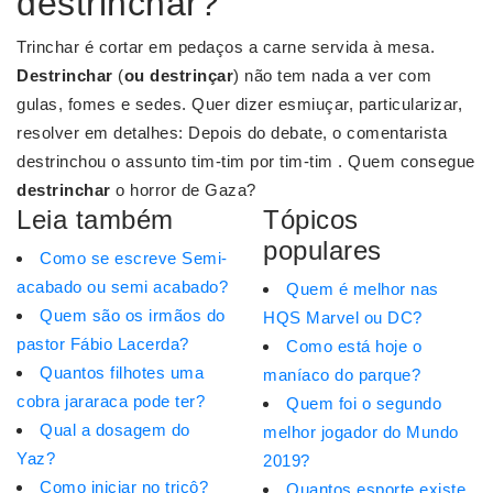
destrinchar?
Trinchar é cortar em pedaços a carne servida à mesa.
Destrinchar
(
ou destrinçar
) não tem nada a ver com
gulas, fomes e sedes. Quer dizer esmiuçar, particularizar,
resolver em detalhes: Depois do debate, o comentarista
destrinchou o assunto tim-tim por tim-tim . Quem consegue
destrinchar
o horror de Gaza?
Leia também
Tópicos
populares
Como se escreve Semi-
acabado ou semi acabado?
Quem é melhor nas
Quem são os irmãos do
HQS Marvel ou DC?
pastor Fábio Lacerda?
Como está hoje o
Quantos filhotes uma
maníaco do parque?
cobra jararaca pode ter?
Quem foi o segundo
Qual a dosagem do
melhor jogador do Mundo
Yaz?
2019?
Como iniciar no tricô?
Quantos esporte existe